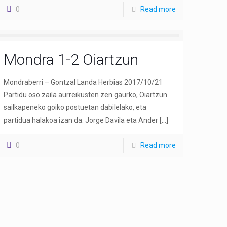
0
Read more
Mondra 1-2 Oiartzun
Mondraberri – Gontzal Landa Herbias 2017/10/21
Partidu oso zaila aurreikusten zen gaurko, Oiartzun
sailkapeneko goiko postuetan dabilelako, eta
partidua halakoa izan da. Jorge Davila eta Ander
[…]
0
Read more