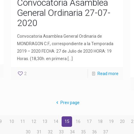
Convocatoria Asamblea
General Ordinaria 27-07-
2020
Convocatoria Asamblea General Ordinaria de
MONDRAGON C.F., correspondiente a la Temporada
2019 – 2020 FECHA: 27 de Julio de 2020 HORA: 19
Horas. (18,30h. en primera
[…]
2
Read more
Prev page
9
10
11
12
13
14
15
16
17
18
19
20
2
30
31
32
33
34
35
36
37