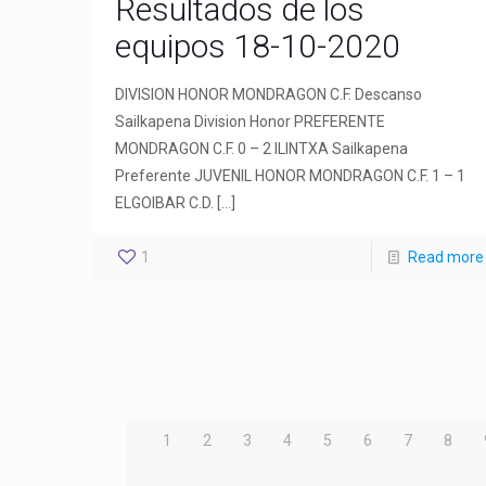
Resultados de los
equipos 18-10-2020
DIVISION HONOR MONDRAGON C.F. Descanso
Sailkapena Division Honor PREFERENTE
MONDRAGON C.F. 0 – 2 ILINTXA Sailkapena
Preferente JUVENIL HONOR MONDRAGON C.F. 1 – 1
ELGOIBAR C.D.
[…]
1
Read more
1
2
3
4
5
6
7
8