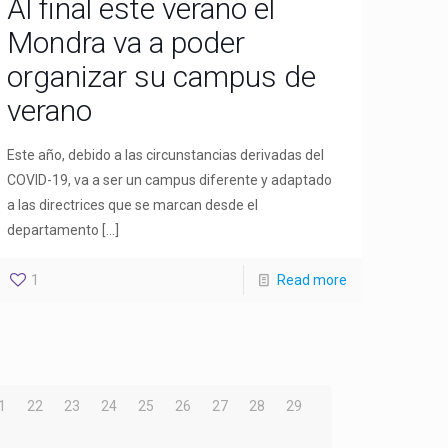
Al final este verano el
Mondra va a poder
organizar su campus de
verano
Este año, debido a las circunstancias derivadas del
COVID-19, va a ser un campus diferente y adaptado
a las directrices que se marcan desde el
departamento
[…]
1
Read more
1
22
23
24
25
26
27
28
29