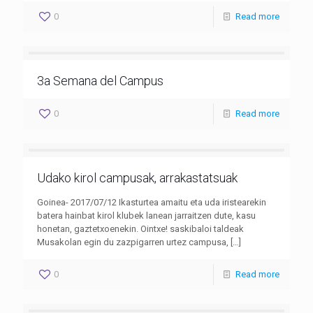
0
Read more
3a Semana del Campus
0
Read more
Udako kirol campusak, arrakastatsuak
Goinea- 2017/07/12 Ikasturtea amaitu eta uda iristearekin
batera hainbat kirol klubek lanean jarraitzen dute, kasu
honetan, gaztetxoenekin. Ointxe! saskibaloi taldeak
Musakolan egin du zazpigarren urtez campusa,
[…]
0
Read more