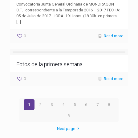
Convocatoria Junta General Ordinaria de MONDRAGON
C.F., correspondiente a la Temporada 2016 – 2017 FECHA:
05 de Julio de 2017. HORA: 19 Horas. (18,30h. en primera
[…]
0
Read more
Fotos de la primera semana
0
Read more
1
2
3
4
5
6
7
8
9
Next page