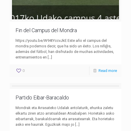
Fin del Campus del Mondra
https://youtu.be/W94tYccvJkE Este año el campus del
mondra podemos decir, que ha sido un éxito. Los niñ@s,
además del fútbol, han disfrutado de muchas actividades,
entrenamientos en
[…]
0
Read more
Partido Eibar-Baracaldo
Mondrak eta Arrasateko Udalak antolaturik, ehunka zaletu
elkartu ziren atzo arratsaldean Atxabalpen. Horietako asko
eibartarrak, barakaldoarrak eta arrasatearrak. Eta horietako
asko ere haurrak. Eguzkiak majo jo
[…]