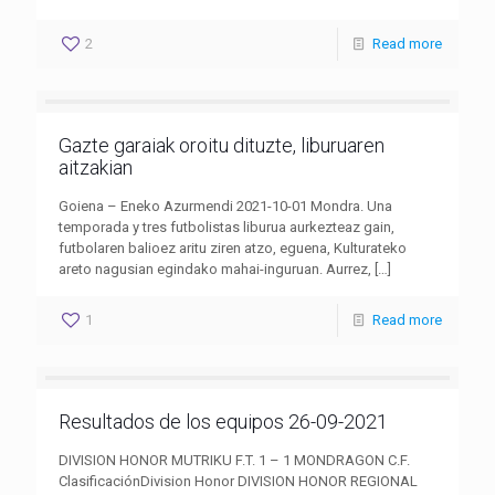
2
Read more
Gazte garaiak oroitu dituzte, liburuaren
aitzakian
Goiena – Eneko Azurmendi 2021-10-01 Mondra. Una
temporada y tres futbolistas liburua aurkezteaz gain,
futbolaren balioez aritu ziren atzo, eguena, Kulturateko
areto nagusian egindako mahai-inguruan. Aurrez,
[…]
1
Read more
Resultados de los equipos 26-09-2021
DIVISION HONOR MUTRIKU F.T. 1 – 1 MONDRAGON C.F.
ClasificaciónDivision Honor DIVISION HONOR REGIONAL