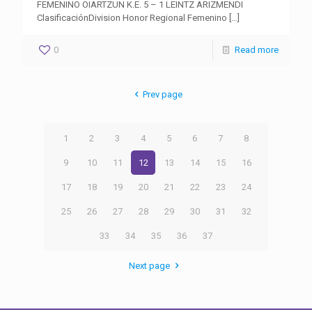
FEMENINO OIARTZUN K.E. 5 – 1 LEINTZ ARIZMENDI
ClasificaciónDivision Honor Regional Femenino
[…]
0
Read more
Prev page
1
2
3
4
5
6
7
8
9
10
11
12
13
14
15
16
17
18
19
20
21
22
23
24
25
26
27
28
29
30
31
32
33
34
35
36
37
Next page