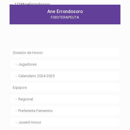
Ane Errondosoro
FISIOTERAPEUTA
División de Honor
Jugadores
Calendario 2024-2025
Equipos
Regional
Preferente Femenino
Juvenil Honor