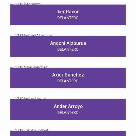
Iker Pavon
DELANTERO
Andoni Aizpurua
DELANTERO
Axier Sanchez
DELANTERO
Ander Arroyo
DELANTERO