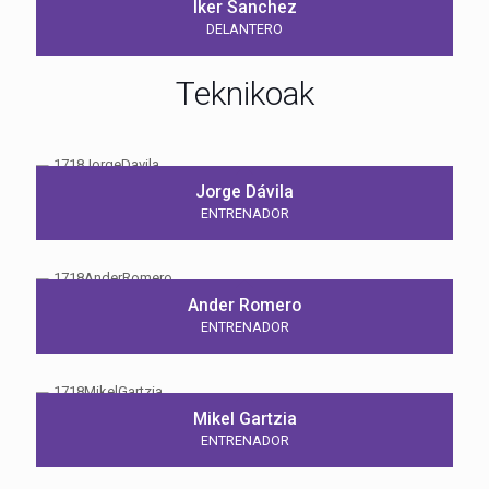
Iker Sanchez
DELANTERO
Teknikoak
Jorge Dávila
ENTRENADOR
Ander Romero
ENTRENADOR
Mikel Gartzia
ENTRENADOR