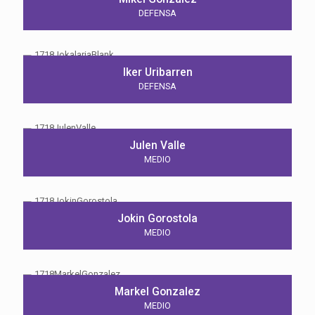
DEFENSA
Iker Uribarren
DEFENSA
Julen Valle
MEDIO
Jokin Gorostola
MEDIO
Markel Gonzalez
MEDIO