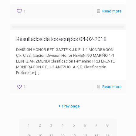
1
Read more
Resultados de los equipos 04-02-2018
DIVISION HONOR BETI GAZTE K.J.K.E. 1-1 MONDRAGON
C.F. Clasificación Division Honor FEMENINO MARIÑO 1-1
LEINTZ ARIZMENDI Clasificación Femenino PREFERENTE
MONDRAGON C.F. 1-2 ANTZUOLA K.E. Clasificación
Preferente
[…]
1
Read more
Prev page
1
2
3
4
5
6
7
8
9
10
11
12
13
14
15
16