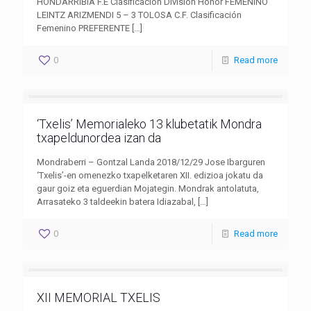
HONDARRIBIA F.E Clasificación Division Honor FEMENINO
LEINTZ ARIZMENDI 5 – 3 TOLOSA C.F. Clasificación
Femenino PREFERENTE
[…]
0
Read more
‘Txelis’ Memorialeko 13 klubetatik Mondra
txapeldunordea izan da
Mondraberri – Gontzal Landa 2018/12/29 Jose Ibarguren
‘Txelis’-en omenezko txapelketaren XII. edizioa jokatu da
gaur goiz eta eguerdian Mojategin. Mondrak antolatuta,
Arrasateko 3 taldeekin batera Idiazabal,
[…]
0
Read more
XII MEMORIAL TXELIS