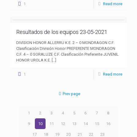
1
Read more
Resultados de los equipos 23-05-2021
DIVISION HONOR ALLERRU K.E. 2 – 0 MONDRAGON C.F.
Clasificación División Honor PREFERENTE MONDRAGON
C.F. 4 – 0 SORALUZE C.F. Clasificación Preferente JUVENIL
HONOR UROLA K.E.
[…]
1
Read more
Prev page
1
2
3
4
5
6
7
8
9
10
11
12
13
14
15
16
17
18
19
20
21
22
23