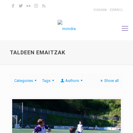
EUSKARA
ESPAÑOL
TALDEEN EMAITZAK
Categories
Tags
Authors
Show all