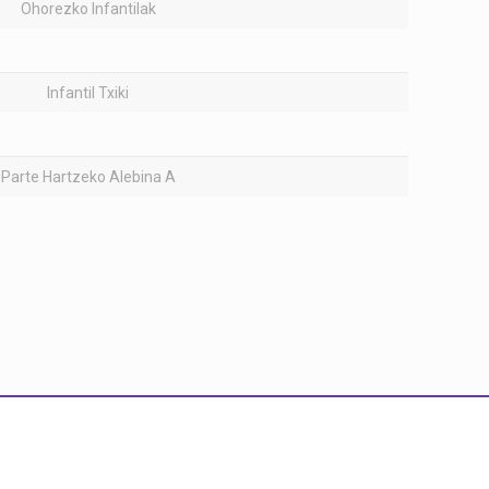
Ohorezko Infantilak
Infantil Txiki
Parte Hartzeko Alebina A