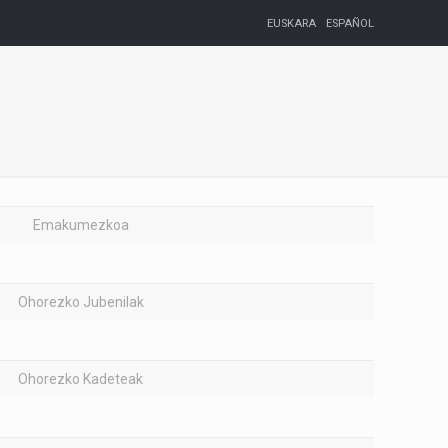
EUSKARA
ESPAÑOL
Emakumezkoa
Ohorezko Jubenilak
Ohorezko Kadeteak