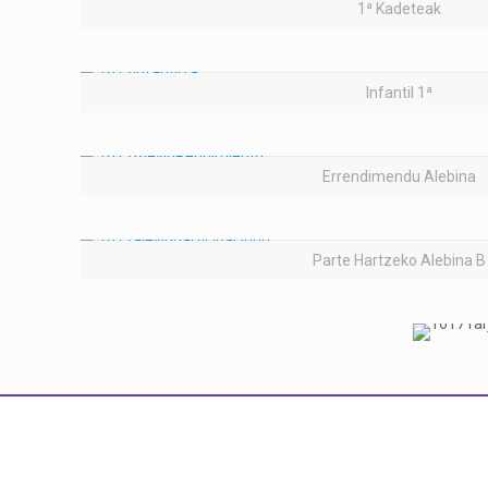
1ª Kadeteak
Infantil 1ª
Errendimendu Alebina
Parte Hartzeko Alebina B