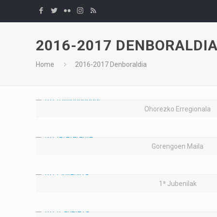
2016-2017 DENBORALDI
Home
2016-2017 Denboraldia
Ohorezko Erregionala
Gorengoen Maila
1ª Jubenilak