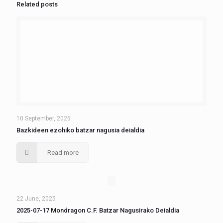
Related posts
10 September, 2025
Bazkideen ezohiko batzar nagusia deialdia
Read more
22 June, 2025
2025-07-17 Mondragon C.F. Batzar Nagusirako Deialdia