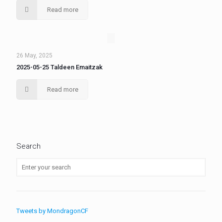
Read more
26 May, 2025
2025-05-25 Taldeen Emaitzak
Read more
Search
Tweets by MondragonCF