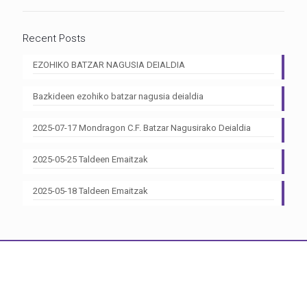
Recent Posts
EZOHIKO BATZAR NAGUSIA DEIALDIA
Bazkideen ezohiko batzar nagusia deialdia
2025-07-17 Mondragon C.F. Batzar Nagusirako Deialdia
2025-05-25 Taldeen Emaitzak
2025-05-18 Taldeen Emaitzak