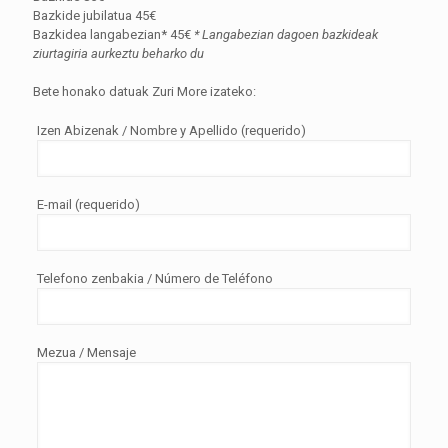
Bazkide jubilatua 45€
Bazkidea langabezian* 45€
* Langabezian dagoen bazkideak
ziurtagiria aurkeztu beharko du
Bete honako datuak Zuri More izateko:
Izen Abizenak / Nombre y Apellido (requerido)
E-mail (requerido)
Telefono zenbakia / Número de Teléfono
Mezua / Mensaje