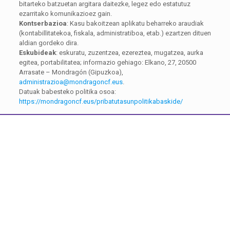
bitarteko batzuetan argitara daitezke, legez edo estatutuz
ezarritako komunikazioez gain.
Kontserbazioa
: Kasu bakoitzean aplikatu beharreko araudiak
(kontabillitatekoa, fiskala, administratiboa, etab.) ezartzen dituen
aldian gordeko dira.
Eskubideak
: eskuratu, zuzentzea, ezereztea, mugatzea, aurka
egitea, portabilitatea; informazio gehiago: Elkano, 27, 20500
Arrasate – Mondragón (Gipuzkoa),
administrazioa@mondragoncf.eus
.
Datuak babesteko politika osoa:
https://mondragoncf.eus/pribatutasunpolitikabaskide/