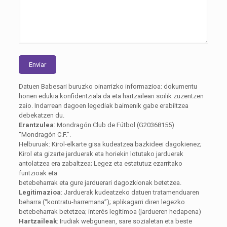
Datuen Babesari buruzko oinarrizko informazioa: dokumentu
honen edukia konfidentziala da eta hartzaileari soilik zuzentzen
zaio. Indarrean dagoen legediak baimenik gabe erabiltzea
debekatzen du.
Erantzulea
: Mondragón Club de Fútbol (G20368155)
“Mondragón C.F.”.
Helburuak: Kirol-elkarte gisa kudeatzea bazkideei dagokienez;
Kirol eta gizarte jarduerak eta horiekin lotutako jarduerak
antolatzea era zabaltzea; Legez eta estatutuz ezarritako
funtzioak eta
betebeharrak eta gure jarduerari dagozkionak betetzea.
Legitimazioa
: Jarduerak kudeatzeko datuen tratamenduaren
beharra (“kontratu-harremana”); aplikagarri diren legezko
betebeharrak betetzea; interés legitimoa (jardueren hedapena)
Hartzaileak
: Irudiak webgunean, sare sozialetan eta beste