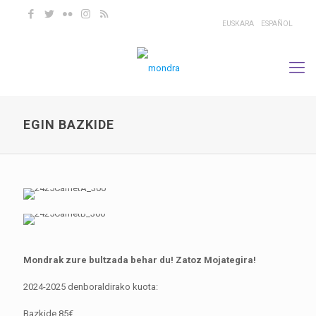
EUSKARA
ESPAÑOL
EGIN BAZKIDE
Mondrak zure bultzada behar du! Zatoz Mojategira!
2024-2025 denboraldirako kuota:
Bazkide 85€