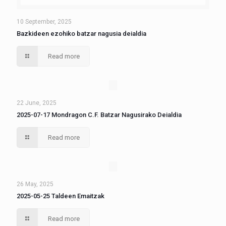
10 September, 2025
Bazkideen ezohiko batzar nagusia deialdia
Read more
22 June, 2025
2025-07-17 Mondragon C.F. Batzar Nagusirako Deialdia
Read more
26 May, 2025
2025-05-25 Taldeen Emaitzak
Read more