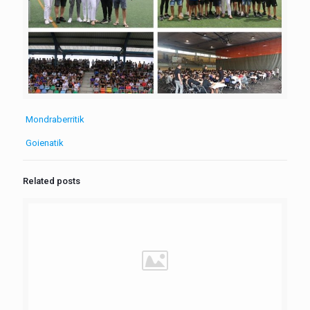
Mondraberritik
Goienatik
Related posts