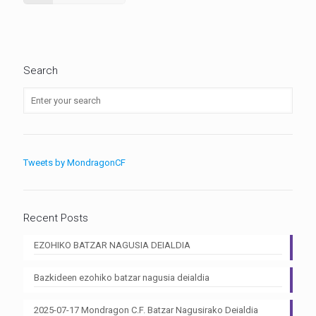
Search
Tweets by MondragonCF
Recent Posts
EZOHIKO BATZAR NAGUSIA DEIALDIA
Bazkideen ezohiko batzar nagusia deialdia
2025-07-17 Mondragon C.F. Batzar Nagusirako Deialdia