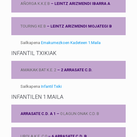
AÑORGA K.K.E B
– LEINTZ ARIZMENDI IBARRA A
TOURING KE B
– LEINTZ ARIZMENDI MOJATEGI B
Sailkapena
Emakumezkoen Kadeteen 1.Maila
INFANTIL TXIKIAK
AMAIKAK BAT K.E. 2
– 2 ARRASATE C.D.
Sailkapena
Infantil Txiki
INFANTILEN 1.MAILA
ARRASATE C.D. A 1 –
0 LAGUN ONAK C.D. B
UROLA K.E. C 0
– 6 ARRASATE C.D. B