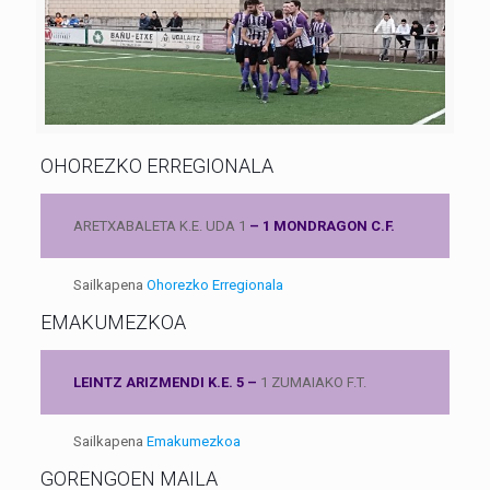
OHOREZKO ERREGIONALA
ARETXABALETA K.E. UDA 1
– 1 MONDRAGON C.F.
Sailkapena
Ohorezko Erregionala
EMAKUMEZKOA
LEINTZ ARIZMENDI K.E. 5 –
1 ZUMAIAKO F.T.
Sailkapena
Emakumezkoa
GORENGOEN MAILA