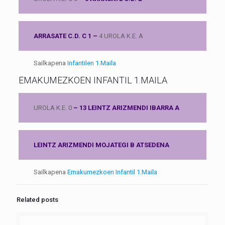
ARRASATE C.D. C 1 –
4 UROLA K.E. A
Sailkapena
Infantilen 1.Maila
EMAKUMEZKOEN INFANTIL 1.MAILA
UROLA K.E. 0
– 13 LEINTZ ARIZMENDI IBARRA A
LEINTZ ARIZMENDI MOJATEGI B ATSEDENA
Sailkapena
Emakumezkoen Infantil 1.Maila
Related posts