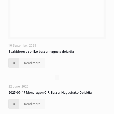
10 September, 2025
Bazkideen ezohiko batzar nagusia deialdia
Read more
22 June, 2025
2025-07-17 Mondragon C.F. Batzar Nagusirako Deialdia
Read more