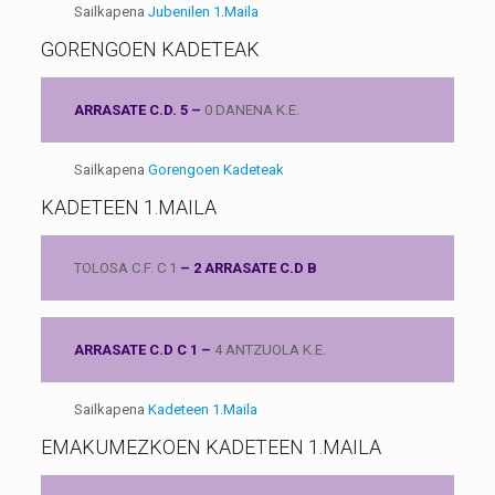
Sailkapena
Jubenilen 1.Maila
GORENGOEN KADETEAK
ARRASATE C.D. 5 –
0 DANENA K.E.
Sailkapena
Gorengoen Kadeteak
KADETEEN 1.MAILA
TOLOSA C.F. C 1
– 2 ARRASATE C.D B
ARRASATE C.D C 1 –
4 ANTZUOLA K.E.
Sailkapena
Kadeteen 1.Maila
EMAKUMEZKOEN KADETEEN 1.MAILA