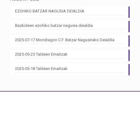
EZOHIKO BATZAR NAGUSIA DEIALDIA
Bazkideen ezohiko batzar nagusia deialdia
2025-07-17 Mondragon C.F. Batzar Nagusirako Deialdia
2025-05-25 Taldeen Emaitzak
2025-05-18 Taldeen Emaitzak