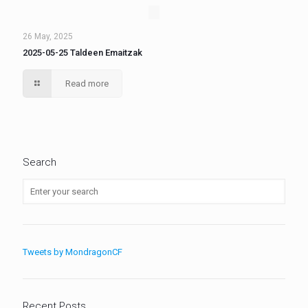
26 May, 2025
2025-05-25 Taldeen Emaitzak
Read more
Search
Tweets by MondragonCF
Recent Posts