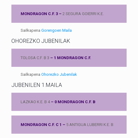
MONDRAGON C.F. 3 –
2 SEGURA GOIERRI K.E.
Sailkapena
Gorengoen Maila
OHOREZKO JUBENILAK
TOLOSA C.F. B 3
– 1 MONDRAGON C.F.
Sailkapena
Ohorezko Jubenilak
JUBENILEN 1.MAILA
LAZKAO K.E. B 4
– 0 MONDRAGON C.F. B
MONDRAGON C.F. C 1 –
5 ANTIGUA LUBERRI K.E. B